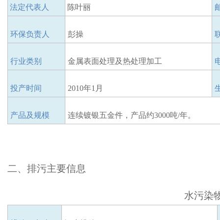
法定代表人
陈叶丽
环保负责人
彭操
行业类别
金属表面处理及热处理加工
投产时间
2010年1月
产品及规模
连续镀银五金件，产品约
3000吨/年。
二、排污主要信息
水污染