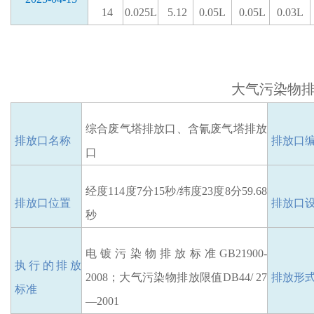
14
0.025L
5.12
0.05L
0.05L
0.03L
大气污染物
综合废气塔排放口、含氰废气塔排放
排放口
名称
排放口
口
经度
114度7分15秒/纬度23度8分59.68
排放口位置
排放口
秒
电镀污染物排放标准
GB21900-
执行的排放
2008
；
大气污染物排放限值
DB44/ 27
排放
形
标准
—2001