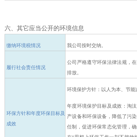
六、
其它
应当公开的
环境信息
缴纳
环境税
情况
我公司
按时交纳
。
公司严格遵守环保法律法规，在
履行社会责任情况
排放。
环境保护方针：
以人为本、节能
年度环境保护目标及成效：
淘汰
环保方针和年度环保目标及
产设备和环保设备
，
降低了污染
成效
任制，促进环保常态化管理，确