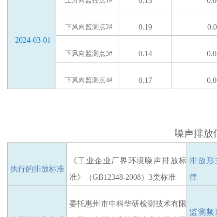
0.13
0.
上方向监控点
1#
0.19
0.
下风向
监测点
2#
2024-03-01
0.14
0.
下风向
监测点
3#
0.17
0.
下风向
监测点
4#
噪声排放
《工业企业厂界环境噪声排放标
排放
形
执行的排放标准
准》（
GB12348-2008）3类标准
律
委托惠州市中科华研检测技术有限
监测频