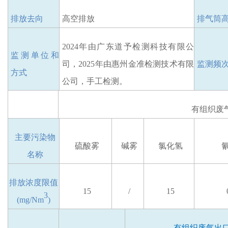
排放去向
高空排放
排气筒
2024年由广东道予检测科技有限公
监测单位和
司，2025年由惠州金准检测技术有限
监测频
方式
公司，手工检测。
有组织废
主要
污染物
硫酸雾
碱雾
氯化氢
名称
排放
浓度限值
15
/
15
3
(mg/Nm
)
有组织废气出