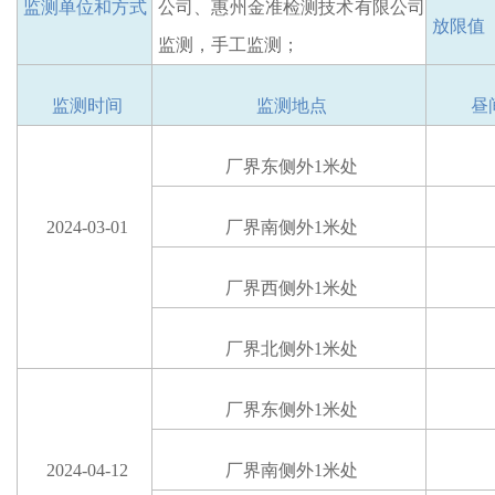
监测单位和方式
公司、惠州金准检测技术有限公司
放限值
监测，手工监测；
监测时间
监测地点
昼
厂界东
侧
外
1米处
2024-03-01
厂界南
侧
外
1米处
厂界西
侧
外
1米处
厂界北
侧
外
1米处
厂界东
侧
外
1米处
2024-04-12
厂界南
侧
外
1米处