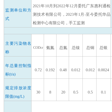
2021年10月到2022年12月委托广东惠利通检
监测单位和方
测技术有限公司，2023年1月-至今委托华品
式
检测中心有限公司，
手工监测
主要
污染物
名
氨氮
总氮
总镍
总铜
总银
CODcr
称
年总量控制指
0.72
0.192
0.48
0.012
0.012
0.0024
标
(t/a)
规定排放
浓度
30
8
20
0.5
0.5
0.1
限值
(mg/L)