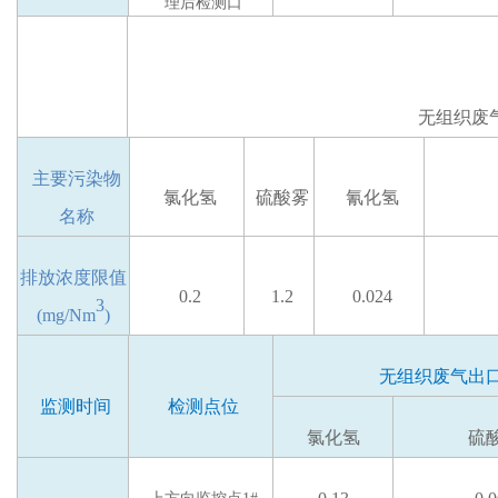
理后检测口
无组织废
主要
污染物
氯化氢
硫酸雾
氰化氢
名称
排放
浓度限值
0.2
1.2
0.024
3
(mg/Nm
)
无组织废气出
监测时间
检测点位
氯化氢
硫