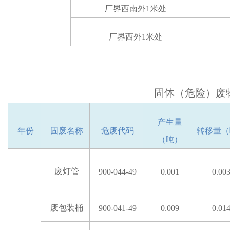
厂界西
南
外
1米处
厂界
西
外
1米处
固体（危险）废
产生量
年份
固废名称
危废代码
转移量（
（吨）
废灯管
900-0
44-49
0.001
0.00
废
包装桶
900-041-49
0.009
0.01