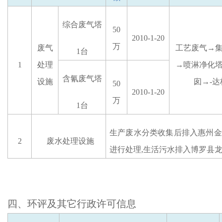
综合废气塔
50
2010-1-20
万
废气
工艺废气
→
1台
1
处理
→喷淋净化
含氰废气塔
设施
囱→-
50
2010-1-20
万
1台
生产废水分类收集后排入惠州金
2
废水处理设施
进行处理
,生活污水排入博罗县
四、
环评及其它行政许可信息